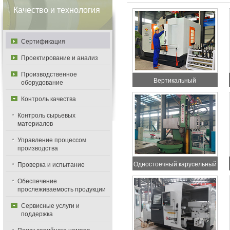
Качество и технология
Сертификация
Проектирование и анализ
Производственное
Вертикальный
оборудование
обрабатывающий центр с
Контроль качества
числовым программным
управлением
Контроль сырьевых
материалов
Управление процессом
производства
Одностоечный карусельный
Проверка и испытание
токарный станок с числовым
Обеспечение
программным управлением
прослеживаемость продукции
Сервисные услуги и
поддержка