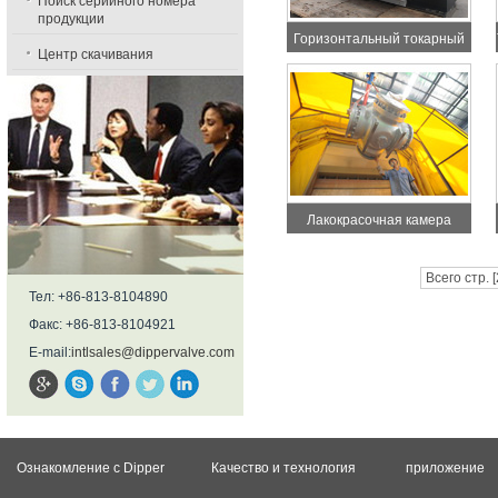
Поиск серийного номера
продукции
Горизонтальный токарный
Центр скачивания
станок с числовым
программным управлением
Лакокрасочная камера
Всего стр. [
Тел: +86-813-8104890
Факс: +86-813-8104921
E-mail:
intlsales@dippervalve.com
Ознакомление с Dipper
Качество и технология
приложение